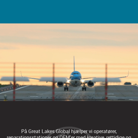
På Great Lakes Global hjælper vi operatører,
reparationsstationer og OEM'er med kreative, rettidige og